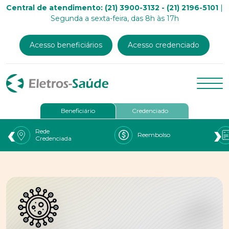
Central de atendimento: (21) 3900-3132 - (21) 2196-5101
|
Segunda a sexta-feira, das 8h às 17h
Acesso beneficiários
Acesso credenciado
Beneficiário
Credenciado
‹
›
Rede
Reembolso
Credenciada