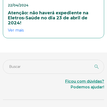
22/04/2024
Estado Civil
Atenção: não haverá expediente na
Eletros-Saúde no dia 23 de abril de
2024!
Escolaridade
Ver mais
Sexo
Masculino
Feminino
Outros
Área de interesse
Anexar currículo*
Ficou com dúvidas?
Podemos ajudar!