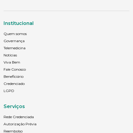
Sexo
Masculino
Feminino
Outros
Área de interesse
Institucional
Quem somos
Governança
Anexar currículo*
Telemedicina
Notícias
Viva Bem
Fale Conosco
Beneficiário
Credenciado
LGPD
Serviços
Rede Credenciada
Autorização Prévia
Reembolso