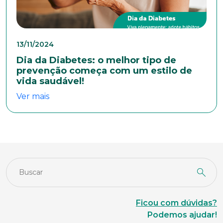
Cidade
13/11/2024
Dia da Diabetes: o melhor tipo de
Naturalidade
prevenção começa com um estilo de
vida saudável!
Ver mais
Idade
Estado Civil
Escolaridade
Ficou com dúvidas?
Podemos ajudar!