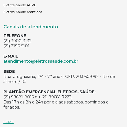
Eletros-Saúde AEPE
Eletros-Saúde Assistidos
Canais de atendimento
TELEFONE
(21) 3900-3132
(21) 2196-5101
E-MAIL
atendimento@eletrossaude.com.br
SEDE
Rua Uruguaiana, 174 - 7° andar CEP: 20.050-092 - Rio de
Janeiro / RJ
PLANTÃO EMERGENCIAL ELETROS-SAÚDE:
(21) 99681-8015 ou (21) 99681-7223,
Das 17h às 8h e 24h por dia aos sábados, domingos e
feriados.
LGPD