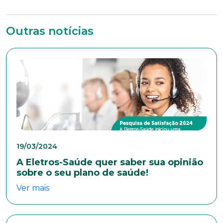
Outras notícias
19/03/2024
A Eletros-Saúde quer saber sua opinião
Trabalhe conosco
sobre o seu plano de saúde!
Faça parte de uma instituição sólida, ética e
Ver mais
comprometida com o bem-estar dos seus
colaboradores. Preencha todos os dados abaixo e
anexe seu currículo.