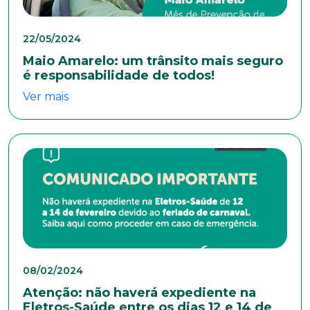
Nome completo*
22/05/2024
Maio Amarelo: um trânsito mais seguro
E-mail*
é responsabilidade de todos!
Ver mais
Telefone
Endereço
Bairro
08/02/2024
Cidade
Atenção: não haverá expediente na
Eletros-Saúde entre os dias 12 e 14 de