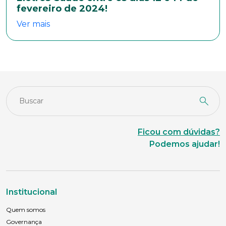
fevereiro de 2024!
Ver mais
Naturalidade
Idade
Estado Civil
Ficou com dúvidas?
Podemos ajudar!
Escolaridade
Sexo
Institucional
Masculino
Feminino
Outros
Quem somos
Área de interesse
Governança