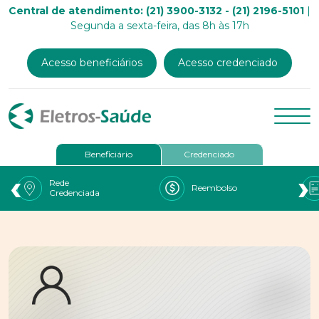
Central de atendimento: (21) 3900-3132 - (21) 2196-5101
|
Segunda a sexta-feira, das 8h às 17h
Acesso beneficiários
Acesso credenciado
Beneficiário
Credenciado
‹
›
Rede
Reembolso
Credenciada