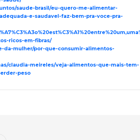
suntos/saude-brasil/eu-quero-me-alimentar-
-adequada-e-saudavel-faz-bem-pra-voce-pra-
a%C3%A7%C3%A3o%20est%C3%A1%20entre%20um,u
os-ricos-em-fibras/
de-da-mulher/por-que-consumir-alimentos-
as/claudia-meireles/veja-alimentos-que-mais-tem-
perder-peso