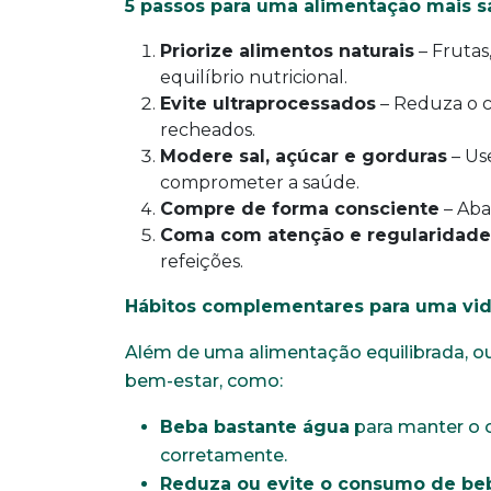
5 passos para uma alimentação mais s
Faça parte de uma instit
Priorize alimentos naturais
– Frutas
equilíbrio nutricional.
Evite ultraprocessados
– Reduza o co
*Campos obrigatórios
recheados.
Modere sal, açúcar e gorduras
– Us
Nome completo*
comprometer a saúde.
Compre de forma consciente
– Aba
Coma com atenção e regularidade
Endereço
refeições.
Hábitos complementares para uma vid
Naturalidade
Além de uma alimentação equilibrada, ou
bem-estar, como:
Beba bastante água
para manter o 
Escolaridade
corretamente.
Reduza ou evite o consumo de bebi