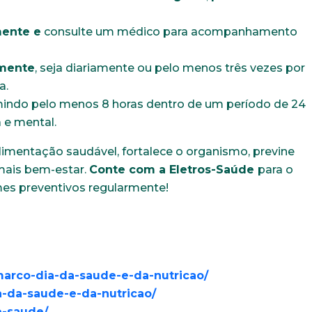
mente e
consulte um médico para acompanhamento
rmente
, seja diariamente ou pelo menos três vezes por
a.
mindo pelo menos 8 horas dentro de um período de 24
a e mental.
limentação saudável, fortalece o organismo, previne
mais bem-estar.
Conte com a Eletros-Saúde
para o
mes preventivos regularmente!
marco-dia-da-saude-e-da-nutricao/
ia-da-saude-e-da-nutricao/
e-saude/