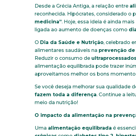
Desde a Grécia Antiga, a relação entre
al
reconhecida. Hipócrates, considerado o p
medicina”
. Hoje, essa ideia é ainda mai
ligada ao aumento de doenças como
di
O
Dia da Saúde e Nutrição
, celebrado 
alimentares saudáveis na
prevenção de
Reduzir o consumo de
ultraprocessados
alimentação equilibrada pode trazer inú
aproveitamos melhor os bons momentos 
Se você deseja melhorar sua qualidade d
fazem toda a diferença
. Continue a le
meio da nutrição!
O impacto da alimentação na preven
Uma
alimentação equilibrada
é essenci
crônicas
como
diabetes tipo 2, hipert