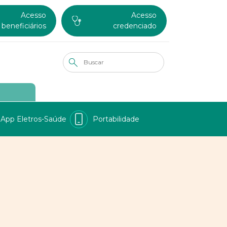
Acesso
Acesso
beneficiários
credenciado
App Eletros-Saúde
Portabilidade