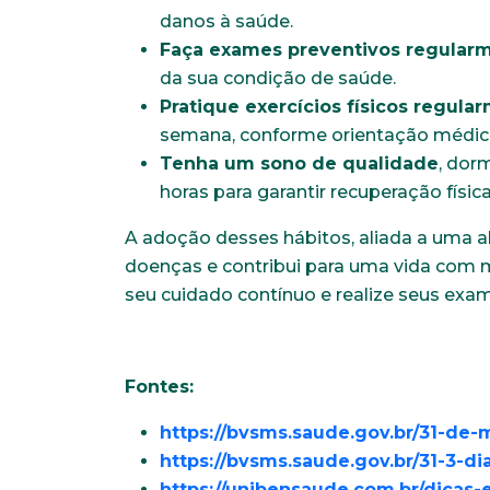
danos à saúde.
Anexar currículo*
Faça exames preventivos regular
da sua condição de saúde.
Pratique exercícios físicos regula
semana, conforme orientação médic
Tenha um sono de qualidade
, dor
horas para garantir recuperação físic
A adoção desses hábitos, aliada a uma a
doenças e contribui para uma vida com 
seu cuidado contínuo e realize seus exa
Fontes:
https://bvsms.saude.gov.br/31-de-
https://bvsms.saude.gov.br/31-3-d
https://unibensaude.com.br/dicas-