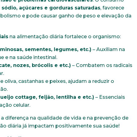
m
sódio, açúcares e gorduras saturadas
, favorece
abolismo e pode causar ganho de peso e elevação da
iais
na alimentação diária fortalece o organismo:
guminosas, sementes, legumes, etc.)
– Auxiliam na
 e na saúde intestinal.
ate, nozes, brócolis e etc.)
– Combatem os radicais
r.
e oliva, castanhas e peixes, ajudam a reduzir o
ão.
ijo cottage, feijão, lentilha e etc.)
– Essenciais
ção celular.
 a diferença na qualidade de vida e na prevenção de
ão diária já impactam positivamente sua saúde!
Trabalhe conosco