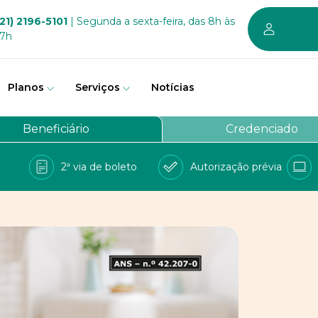
21) 2196-5101
| Segunda a sexta-feira, das 8h às
17h
Planos
Serviços
Notícias
em somos
Beneficiário
Credenciado
vernança
2ª via de boleto
Autorização prévia
a Bem
e Conosco
balhe conosco
PD
 sustentável dos planos