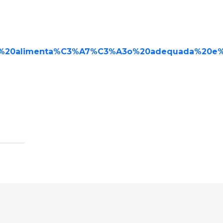
ma%20alimenta%C3%A7%C3%A3o%20adequada%20e%