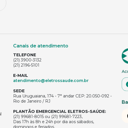
Canais de atendimento
TELEFONE
(21) 3900-3132
(21) 2196-5101
Ac
E-MAIL
atendimento@eletrossaude.com.br
SEDE
Rua Uruguaiana, 174 - 7° andar CEP: 20.050-092 -
Rio de Janeiro / RJ
Ba
PLANTÃO EMERGENCIAL ELETROS-SAÚDE:
l
(21) 99681-8015 ou (21) 99681-7223,
Das 17h às 8h e 24h por dia aos sábados,
domingos e feriados.