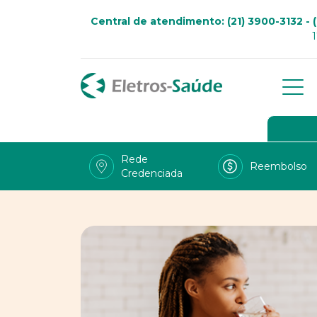
Central de atendimento: (21) 3900-3132 - (
Qu
Go
Rede
Reembolso
Credenciada
Viv
Fal
Tra
LG
Uso