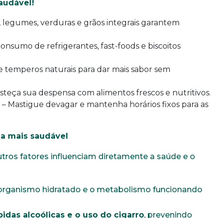
audável!
uição sólida, ética e comprometida com o bem-estar dos seus 
, legumes, verduras e grãos integrais garantem
todos os dados abaixo e anexe seu currículo.
nsumo de refrigerantes, fast-foods e biscoitos
e temperos naturais para dar mais sabor sem
E-mail*
Telefone
steça sua despensa com alimentos frescos e nutritivos.
– Mastigue devagar e mantenha horários fixos para as
Bairro
Cidade
a mais saudável
Idade
Estado Civil
tros fatores influenciam diretamente a saúde e o
organismo hidratado e o metabolismo funcionando
Sexo
Área de int
Masculino
Feminino
Outros
das alcoólicas e o uso do cigarro
, prevenindo