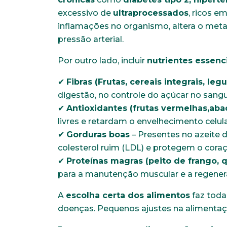
excessivo de
ultraprocessados
, ricos e
inflamações no organismo, altera o met
pressão arterial.
Por outro lado, incluir
nutrientes essenc
✔
Fibras (Frutas, cereais integrais, le
digestão, no controle do açúcar no sangue
✔
Antioxidantes (frutas vermelhas,abac
livres e retardam o envelhecimento celula
✔
Gorduras boas
– Presentes no azeite d
colesterol ruim (LDL) e protegem o coraç
✔
Proteínas magras (peito de frango, que
para a manutenção muscular e a regenera
A
escolha certa dos alimentos
faz toda
doenças. Pequenos ajustes na alimentaç