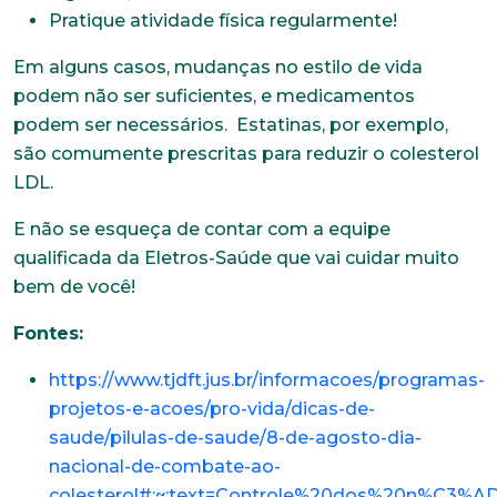
Pratique atividade física regularmente!
Em alguns casos, mudanças no estilo de vida
podem não ser suficientes, e medicamentos
podem ser necessários. Estatinas, por exemplo,
são comumente prescritas para reduzir o colesterol
LDL.
Trabalhe conosco
E não se esqueça de contar com a equipe
qualificada da Eletros-Saúde que vai cuidar muito
Faça parte de uma instituição sólida, ética e
bem de você!
comprometida com o bem-estar dos seus
colaboradores. Preencha todos os dados abaixo e
anexe seu currículo.
Fontes:
https://www.tjdft.jus.br/informacoes/programas-
*Campos obrigatórios
projetos-e-acoes/pro-vida/dicas-de-
saude/pilulas-de-saude/8-de-agosto-dia-
Nome completo*
nacional-de-combate-ao-
colesterol#:~:text=Controle%20dos%20n%C3%AD