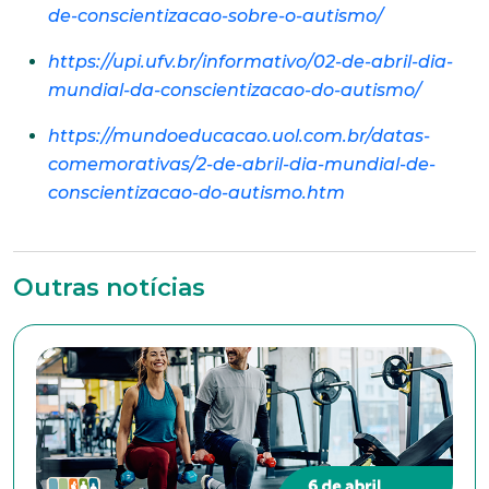
Naturalidade
de-conscientizacao-sobre-o-autismo/
https://upi.ufv.br/informativo/02-de-abril-dia-
mundial-da-conscientizacao-do-autismo/
Idade
https://mundoeducacao.uol.com.br/datas-
comemorativas/2-de-abril-dia-mundial-de-
conscientizacao-do-autismo.htm
Estado Civil
Escolaridade
Outras notícias
Sexo
Masculino
Feminino
Outros
Área de interesse