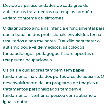
Devido às particularidades de cada grau do
autismo, os tratamentos ou terapias também
variam conforme os sintomas.
O diagnóstico ainda na infância é fundamental para
que o trabalho dos profissionais envolvidos tenha
resultados ainda melhores. O auxílio para tratar o
autismo pode vir de médicos, psicólogos,
fonoaudiólogos, pedagogos, fisioterapeutas e
Trabalhe conosco
terapeutas ocupacionais.
Faça parte de uma instituição sólida, ética e
comprometida com o bem-estar dos seus
Os pais e cuidadores também têm papel
colaboradores. Preencha todos os dados abaixo e
fundamental na vida dos portadores de autismo. O
anexe seu currículo.
desenvolvimento de um programa de terapias e
tratamentos personalizados também é
*Campos obrigatórios
fundamental. Nenhuma pessoa com autismo é
Nome completo*
igual a outra.