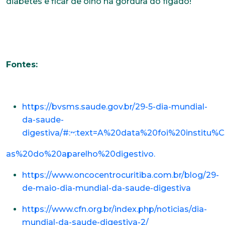
diabetes e ficar de olho na gordura do fígado!
Telefone
Fontes:
Endereço
https://bvsms.saude.gov.br/29-5-dia-mundial-
Bairro
da-saude-
digestiva/#:~:text=A%20data%20foi%20insti
as%20do%20aparelho%20digestivo.
Cidade
https://www.oncocentrocuritiba.com.br/blog/29-
de-maio-dia-mundial-da-saude-digestiva
Naturalidade
https://www.cfn.org.br/index.php/noticias/dia-
mundial-da-saude-digestiva-2/