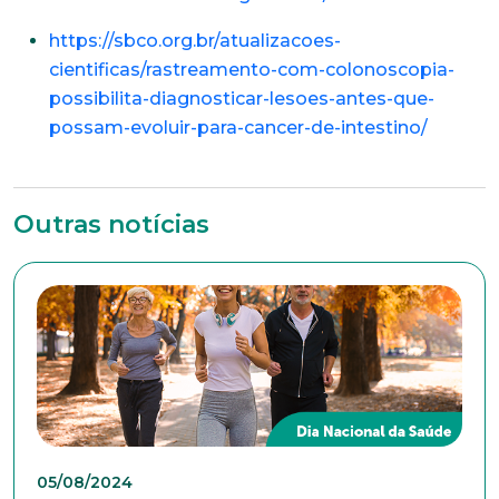
Idade
https://sbco.org.br/atualizacoes-
cientificas/rastreamento-com-colonoscopia-
possibilita-diagnosticar-lesoes-antes-que-
possam-evoluir-para-cancer-de-intestino/
Estado Civil
Escolaridade
Outras notícias
Sexo
Masculino
Feminino
Outros
Área de interesse
Anexar currículo*
05/08/2024