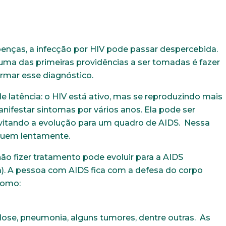
nças, a infecção por HIV pode passar despercebida.
, uma das primeiras providências a ser tomadas é fazer
irmar esse diagnóstico.
Trabalhe conosco
e latência: o HIV está ativo, mas se reproduzindo mais
uição sólida, ética e comprometida com o bem-estar dos seus 
todos os dados abaixo e anexe seu currículo.
ifestar sintomas por vários anos. Ela pode ser
vitando a evolução para um quadro de AIDS. Nessa
inuem lentamente.
E-mail*
Telefone
não fizer tratamento pode evoluir para a AIDS
). A pessoa com AIDS fica com a defesa do corpo
como:
Bairro
Cidade
ose, pneumonia, alguns tumores, dentre outras. As