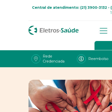
Central de atendimento: (21) 3900-3132 - (
Qu
Go
Rede
Reembolso
Credenciada
Viv
Fal
Tra
LG
Uso