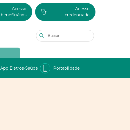
Acesso
Acesso
beneficiários
credenciado
App Eletros-Saúde
Portabilidade