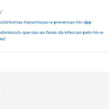
/
p/br/sintomas-transmissao-e-prevencao-hiv-dpp
donisso/o-que-sao-as-fases-da-infeccao-pelo-hiv-e-
as/