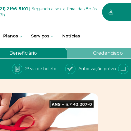
21) 2196-5101
| Segunda a sexta-feira, das 8h às
17h
Planos
Serviços
Notícias
em somos
Beneficiário
Credenciado
vernança
2ª via de boleto
Autorização prévia
a Bem
e Conosco
balhe conosco
PD
 sustentável dos planos