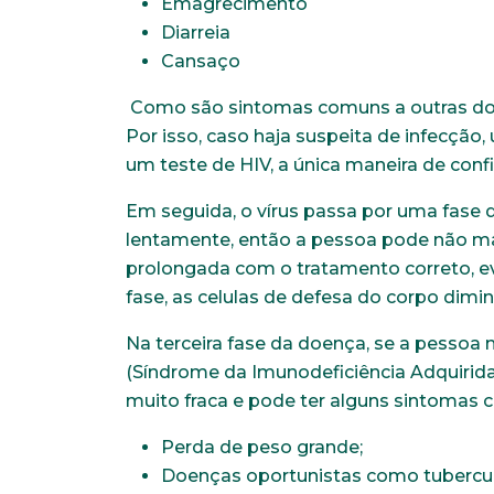
Emagrecimento
Diarreia
Cansaço
Como são sintomas comuns a outras doe
Por isso, caso haja suspeita de infecção
um teste de HIV, a única maneira de conf
Em seguida, o vírus passa por uma fase d
Faça parte de uma instit
lentamente, então a pessoa pode não man
prolongada com o tratamento correto, e
fase, as celulas de defesa do corpo dim
*Campos obrigatórios
Nome completo*
Na terceira fase da doença, se a pessoa 
(Síndrome da Imunodeficiência Adquirida
muito fraca e pode ter alguns sintomas 
Endereço
Perda de peso grande;
Doenças oportunistas como tubercul