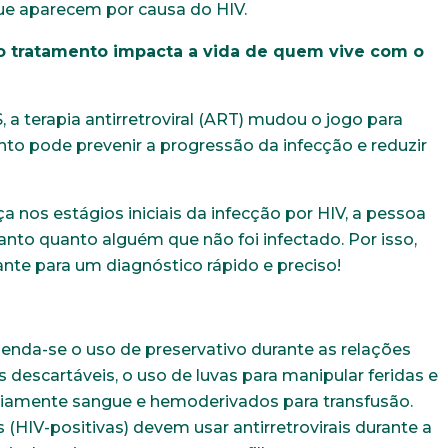
ue aparecem por causa do HIV.
Idade
Estado Civil
 o tratamento impacta a vida de quem vive com o
Sexo
Área de int
 a terapia antirretroviral (ART) mudou o jogo para
Masculino
Feminino
Outros
to pode prevenir a progressão da infecção e reduzir
 nos estágios iniciais da infecção por HIV, a pessoa
nto quanto alguém que não foi infectado. Por isso,
ante para um diagnóstico rápido e preciso!
menda-se o uso de preservativo durante as relações
as descartáveis, o uso de luvas para manipular feridas e
eviamente sangue e hemoderivados para transfusão.
 (HIV-positivas) devem usar antirretrovirais durante a