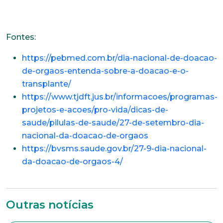
Nome completo*
Fontes:
E-mail*
https://pebmed.com.br/dia-nacional-de-doacao-
de-orgaos-entenda-sobre-a-doacao-e-o-
transplante/
Telefone
https://www.tjdft.jus.br/informacoes/programas-
projetos-e-acoes/pro-vida/dicas-de-
saude/pilulas-de-saude/27-de-setembro-dia-
Endereço
nacional-da-doacao-de-orgaos
https://bvsms.saude.gov.br/27-9-dia-nacional-
da-doacao-de-orgaos-4/
Bairro
Outras notícias
Cidade