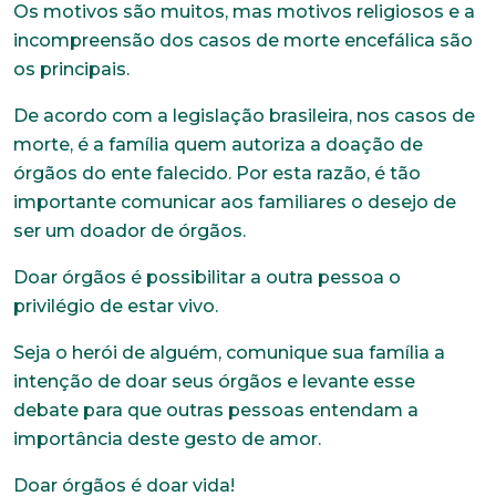
Os motivos são muitos, mas motivos religiosos e a
incompreensão dos casos de morte encefálica são
os principais.
De acordo com a legislação brasileira, nos casos de
morte, é a família quem autoriza a doação de
órgãos do ente falecido. Por esta razão, é tão
importante comunicar aos familiares o desejo de
ser um doador de órgãos.
Doar órgãos é possibilitar a outra pessoa o
privilégio de estar vivo.
Trabalhe conosco
Faça parte de uma instituição sólida, ética e
Seja o herói de alguém, comunique sua família a
comprometida com o bem-estar dos seus
intenção de doar seus órgãos e levante esse
colaboradores. Preencha todos os dados abaixo e
debate para que outras pessoas entendam a
anexe seu currículo.
importância deste gesto de amor.
*Campos obrigatórios
Doar órgãos é doar vida!