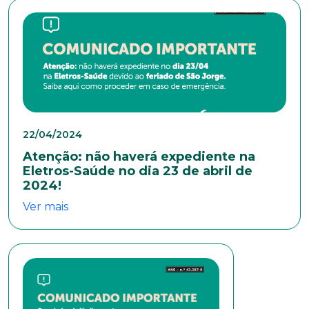
Naturalidade
Idade
22/04/2024
Atenção: não haverá expediente na
Estado Civil
Eletros-Saúde no dia 23 de abril de
2024!
Ver mais
Escolaridade
Sexo
Masculino
Feminino
Outros