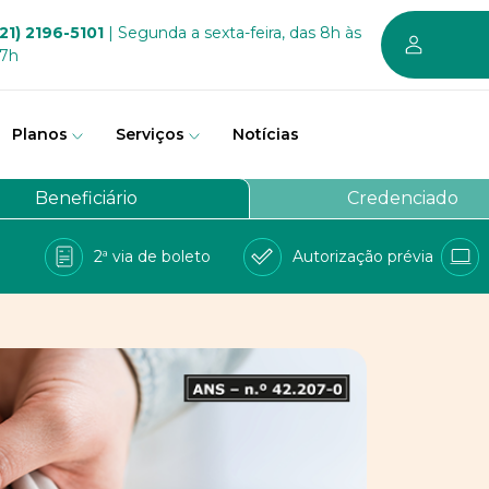
21) 2196-5101
| Segunda a sexta-feira, das 8h às
17h
Planos
Serviços
Notícias
em somos
Beneficiário
Credenciado
vernança
2ª via de boleto
Autorização prévia
a Bem
e Conosco
balhe conosco
PD
 sustentável dos planos