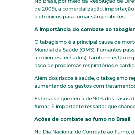
No Brasil, por meio da Resolução de Dire
de 2009), a comercialização, importação
eletrônicos para fumar são proibidos.
A importância do combate ao tabagi
O tabagismo é a principal causa de mor
Mundial da Saúde (OMS). Fumantes pas
ambientes fechados) também estão expo
Faça parte de uma instit
risco de problemas respiratórios e cardi
Além dos riscos à saúde, o tabagismo r
*Campos obrigatórios
aumentando os gastos com tratamentos
Nome completo*
Estima-se que cerca de 90% dos casos d
fumar. É importante ressaltar que chance
Endereço
Ações de combate ao fumo no Brasil
No Dia Nacional de Combate ao Fumo, di