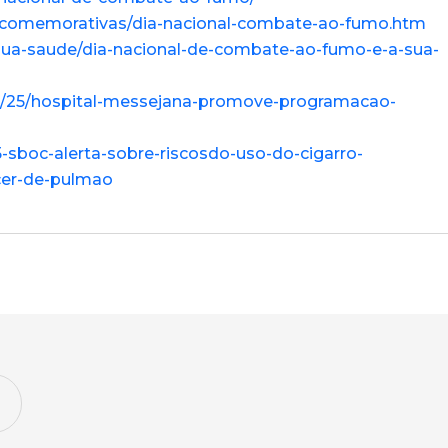
tas-comemorativas/dia-nacional-combate-ao-fumo.htm
br/sua-saude/dia-nacional-de-combate-ao-fumo-e-a-sua-
08/25/hospital-messejana-promove-programacao-
55-sboc-alerta-sobre-riscosdo-uso-do-cigarro-
cer-de-pulmao