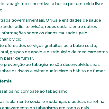
 do tabagismo e incentivar a busca por uma vida livre
Idade
Estado Civil
ão:
rgãos governamentais, ONGs e entidades de saúde
Sexo
Área de int
ndo rádio, televisão, redes sociais, entre outros
Masculino
Feminino
Outros
 informações sobre os danos causados pelo
ar o vício.
o oferecidos serviços gratuitos ou a baixo custo,
tal, grupos de apoio e distribuição de medicamentos
am parar de fumar.
e prevenção ao tabagismo são desenvolvidos nas
sobre os riscos e evitar que iniciem o hábito de fumar.
demia
esafios no combate ao tabagismo.
s, isolamento social e mudanças drásticas na rotina
ra o agravamento do tabagismo em todo o país.