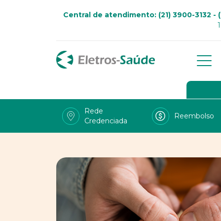
Central de atendimento: (21) 3900-3132 - (
Qu
Go
Rede
Reembolso
Credenciada
Viv
Fal
Tra
LG
Uso