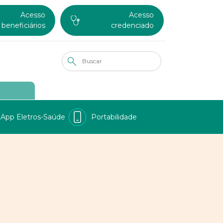
Acesso
Acesso
beneficiários
credenciado
App Eletros-Saúde
Portabilidade