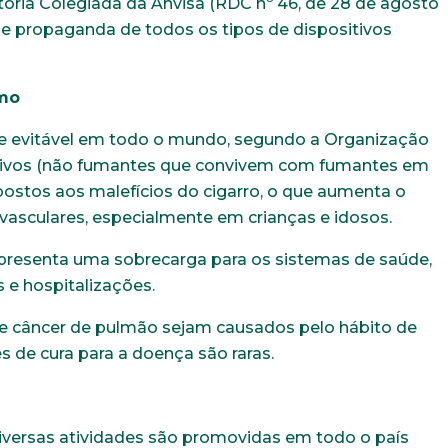
toria Colegiada da Anvisa (RDC nº 46, de 28 de agosto
 e propaganda de todos os tipos de dispositivos
smo
te evitável em todo o mundo, segundo a Organização
Trabalhe conosco
sivos (não fumantes que convivem com fumantes em
stos aos malefícios do cigarro, o que aumenta o
uição sólida, ética e comprometida com o bem-estar dos seus 
todos os dados abaixo e anexe seu currículo.
ovasculares, especialmente em crianças e idosos.
epresenta uma sobrecarga para os sistemas de saúde,
 e hospitalizações.
E-mail*
Telefone
e câncer de pulmão sejam causados pelo hábito de
s de cura para a doença são raras.
Bairro
Cidade
versas atividades são promovidas em todo o país