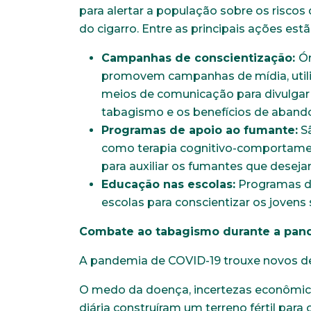
para alertar a população sobre os riscos
Naturalidade
do cigarro. Entre as principais ações est
Campanhas de conscientização:
Ó
Escolaridade
promovem campanhas de mídia, utiliza
meios de comunicação para divulgar
tabagismo e os benefícios de abandon
Programas de apoio ao fumante:
Sã
Anexar currículo*
como terapia cognitivo-comportamen
para auxiliar os fumantes que desej
Educação nas escolas:
Programas d
escolas para conscientizar os jovens 
Combate ao tabagismo durante a pan
A pandemia de COVID-19 trouxe novos d
O medo da doença, incertezas econômica
diária construíram um terreno fértil pa