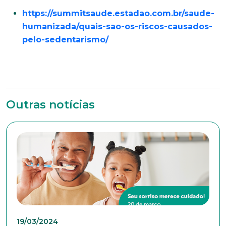
comprometida com o bem-estar dos seus
https://summitsaude.estadao.com.br/saude-
colaboradores. Preencha todos os dados abaixo e
anexe seu currículo.
humanizada/quais-sao-os-riscos-causados-
pelo-sedentarismo/
*Campos obrigatórios
Nome completo*
Outras notícias
E-mail*
Telefone
Endereço
19/03/2024