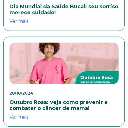
Dia Mundial da Saúde Bucal: seu sorriso
Bairro
merece cuidado!
Ver mais
Cidade
Naturalidade
Idade
28/10/2024
Estado Civil
Outubro Rosa: veja como prevenir e
combater o câncer de mama!
Ver mais
Escolaridade