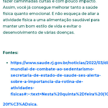
fazer caminhadas curtas e com pouco impacto.
Assim, você já consegue melhorar tanto a saúde
física quanto emocional. E não esqueça de aliar a
atividade física a uma alimentação saudável para
manter um bom estilo de vida e evitar o
desenvolvimento de várias doenças.
Fontes:
https://www.saude.rj.gov.br/noticias/2022/03/di
mundial-de-combate-ao-sedentarismo-
secretaria-de-estado-de-saude-ses-alerta-
sobre-a-importancia-da-rotina-de-
atividades-
fisicas#:~:text=Nesta%20quinta%2Dfeira%20
(1
Trabalhe conosco
20f%C3%ADsica.
Faça parte de uma instituição sólida, ética e