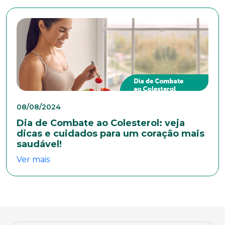
Sexo
Masculino
Feminino
Outros
Área de interesse
Anexar currículo*
08/08/2024
Dia de Combate ao Colesterol: veja
dicas e cuidados para um coração mais
saudável!
Ver mais