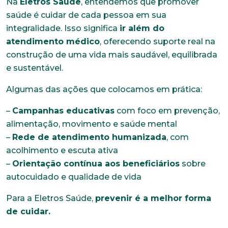
Na
Eletros Saúde
, entendemos que promover
*Campos obrigatórios
saúde é cuidar de cada pessoa em sua
integralidade. Isso significa
ir além do
Nome completo*
atendimento médico
, oferecendo suporte real na
construção de uma vida mais saudável, equilibrada
e sustentável.
E-mail*
Algumas das ações que colocamos em prática:
–
Campanhas educativas
com foco em prevenção,
Telefone
alimentação, movimento e saúde mental
–
Rede de atendimento humanizada
, com
acolhimento e escuta ativa
Endereço
–
Orientação contínua aos beneficiários
sobre
autocuidado e qualidade de vida
Bairro
Para a Eletros Saúde,
prevenir é a melhor forma
de cuidar.