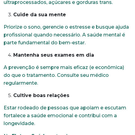
ultraprocessados, açúcares e gorduras trans.
Cuide da sua mente
Priorize o sono, gerencie o estresse e busque ajuda
profissional quando necessário. A saúde mental é
parte fundamental do bem-estar.
Mantenha seus exames em dia
A prevenção é sempre mais eficaz (e econômica)
do que o tratamento. Consulte seu médico
regularmente.
Trabalhe conosco
Cultive boas relações
Faça parte de uma instituição sólida, ética e
Estar rodeado de pessoas que apoiam e escutam
comprometida com o bem-estar dos seus
fortalece a saúde emocional e contribui com a
colaboradores. Preencha todos os dados abaixo e
anexe seu currículo.
longevidade.