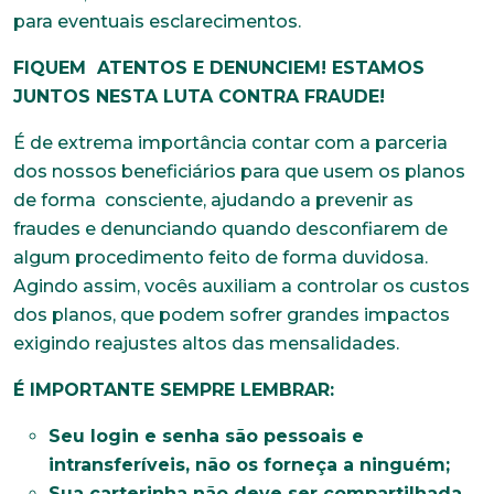
para eventuais esclarecimentos.
Estado Civil
FIQUEM ATENTOS E DENUNCIEM! ESTAMOS
JUNTOS NESTA LUTA CONTRA FRAUDE!
É de extrema importância contar com a parceria
Escolaridade
dos nossos beneficiários para que usem os planos
de forma consciente, ajudando a prevenir as
fraudes e denunciando quando desconfiarem de
Sexo
algum procedimento feito de forma duvidosa.
Masculino
Feminino
Outros
Agindo assim, vocês auxiliam a controlar os custos
Área de interesse
dos planos, que podem sofrer grandes impactos
exigindo reajustes altos das mensalidades.
É IMPORTANTE SEMPRE LEMBRAR:
Anexar currículo*
Seu login e senha são pessoais e
intransferíveis, não os forneça a ninguém;
Sua carterinha não deve ser compartilhada.