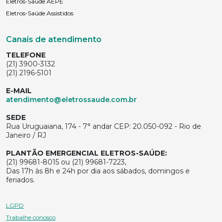
Eletros-Saúde AEPE
Eletros-Saúde Assistidos
Canais de atendimento
TELEFONE
(21) 3900-3132
(21) 2196-5101
E-MAIL
atendimento@eletrossaude.com.br
SEDE
Rua Uruguaiana, 174 - 7° andar CEP: 20.050-092 - Rio de
Janeiro / RJ
PLANTÃO EMERGENCIAL ELETROS-SAÚDE:
(21) 99681-8015 ou (21) 99681-7223,
Das 17h às 8h e 24h por dia aos sábados, domingos e
feriados.
LGPD
Trabalhe conosco