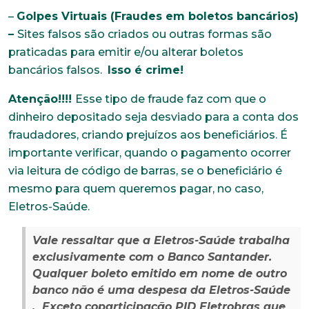
–
Golpes Virtuais (Fraudes em boletos bancários)
–
Sites falsos são criados ou outras formas são
praticadas para emitir e/ou alterar boletos
bancários falsos.
Isso é crime!
Trabalhe conosco
Atenção!!!!
Esse tipo de fraude faz com que o
Faça parte de uma instituição sólida, ética e
comprometida com o bem-estar dos seus
dinheiro depositado seja desviado para a conta dos
colaboradores. Preencha todos os dados abaixo e
fraudadores, criando prejuízos aos beneficiários. É
anexe seu currículo.
importante verificar, quando o pagamento ocorrer
via leitura de código de barras, se o beneficiário é
*Campos obrigatórios
mesmo para quem queremos pagar, no caso,
Nome completo*
Eletros-Saúde.
Vale ressaltar que a Eletros-Saúde trabalha
exclusivamente com o Banco Santander.
E-mail*
Qualquer boleto emitido em nome de outro
banco não é uma despesa da Eletros-Saúde
.
Exceto coparticipação PID Eletrobras que