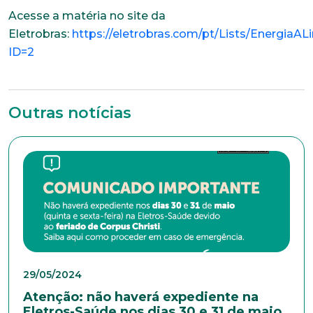
comprometida com o bem-estar dos seus
Acesse a matéria no site da
colaboradores. Preencha todos os dados abaixo e
Eletrobras:
https://eletrobras.com/pt/Lists/EnergiaA
anexe seu currículo.
ID=2
*Campos obrigatórios
Nome completo*
Outras notícias
E-mail*
Telefone
29/05/2024
Endereço
Atenção: não haverá expediente na
Eletros-Saúde nos dias 30 e 31 de maio