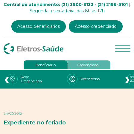
Central de atendimento: (21) 3900-3132 - (21) 2196-5101
|
Segunda a sexta-feira, das 8h às 17h
Acesso beneficiários
Acesso credenciado
Beneficiário
Credenciado
‹
›
Rede
Reembolso
Credenciada
24/03/2016
Expediente no feriado