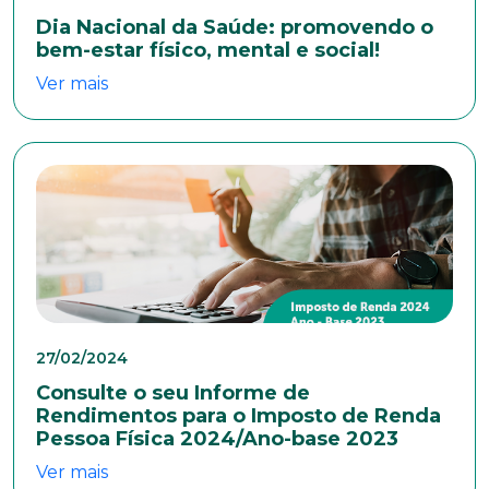
Dia Nacional da Saúde: promovendo o
bem-estar físico, mental e social!
Ver mais
Trabalhe conosco
Faça parte de uma instituição sólida, ética e
comprometida com o bem-estar dos seus
colaboradores. Preencha todos os dados abaixo e
anexe seu currículo.
27/02/2024
*Campos obrigatórios
Consulte o seu Informe de
Nome completo*
Rendimentos para o Imposto de Renda
Pessoa Física 2024/Ano-base 2023
Ver mais