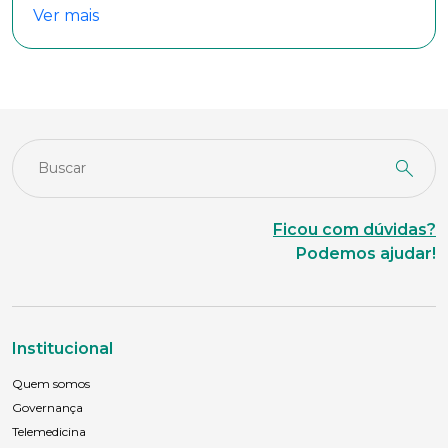
Ver mais
Escolaridade
Sexo
Masculino
Feminino
Outros
Área de interesse
Ficou com dúvidas?
Podemos ajudar!
Anexar currículo*
Institucional
Quem somos
Governança
Telemedicina