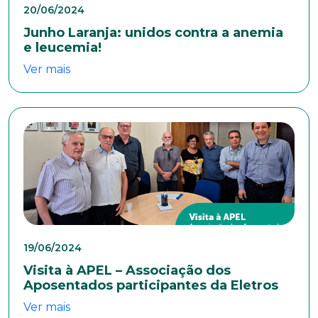
comprometida com o bem-estar dos seus
20/06/2024
colaboradores. Preencha todos os dados abaixo e
Junho Laranja: unidos contra a anemia
anexe seu currículo.
e leucemia!
Ver mais
*Campos obrigatórios
Nome completo*
E-mail*
Telefone
19/06/2024
Visita à APEL – Associação dos
Endereço
Aposentados participantes da Eletros
Ver mais