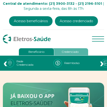
Central de atendimento: (21) 3900-3132 - (21) 2196-5101
|
Segunda a sexta-feira, das 8h às 17h
Acesso beneficiários
Acesso credenciado
Beneficiário
Credenciado
‹
›
Rede
Reembolso
Credenciada