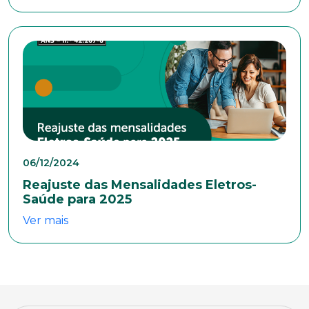
Bairro
Cidade
Naturalidade
06/12/2024
Reajuste das Mensalidades Eletros-
Idade
Saúde para 2025
Ver mais
Estado Civil
Escolaridade