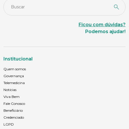
Sexo
Ficou com dúvidas?
Masculino
Feminino
Outros
Podemos ajudar!
Área de interesse
Institucional
Anexar currículo*
Quem somos
Governança
Telemedicina
Notícias
Viva Bem
Fale Conosco
Beneficiário
Credenciado
LGPD