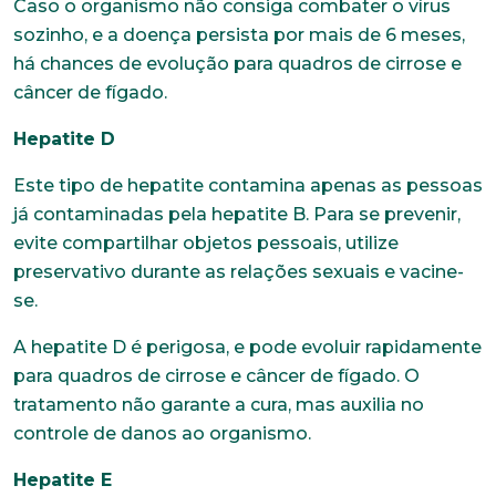
Caso o organismo não consiga combater o vírus
sozinho, e a doença persista por mais de 6 meses,
há chances de evolução para quadros de cirrose e
câncer de fígado.
Hepatite D
Este tipo de hepatite contamina apenas as pessoas
Trabalhe conosco
já contaminadas pela hepatite B. Para se prevenir,
evite compartilhar objetos pessoais, utilize
Faça parte de uma instituição sólida, ética e
comprometida com o bem-estar dos seus
preservativo durante as relações sexuais e vacine-
colaboradores. Preencha todos os dados abaixo e
se.
anexe seu currículo.
A hepatite D é perigosa, e pode evoluir rapidamente
*Campos obrigatórios
para quadros de cirrose e câncer de fígado. O
tratamento não garante a cura, mas auxilia no
Nome completo*
controle de danos ao organismo.
Hepatite E