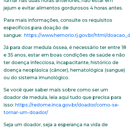
fumar nas duas horas anteriores, não estar em
E-mail*
jejum e evitar alimentos gordurosos 4 horas antes.
Para mais informações, consulte os requisitos
específicos para doação de
Telefone
sangue:
https://www.hemorio.rj.gov.br/html/doacao_
Já para doar medula óssea, é necessário ter entre 18
Endereço
e 35 anos, estar em boas condições de saúde e não
ter doença infecciosa, incapacitante, histórico de
doença neoplásica (câncer), hematológica (sangue)
Bairro
ou do sistema imunológico.
Se você quer saber mais sobre como ser um
doador de medula, leia aqui tudo que precisa para
Cidade
isso:
https://redome.inca.gov.br/doador/como-se-
tornar-um-doador/
Seja um doador, seja a esperança na vida de
Naturalidade