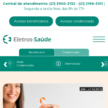
Central de atendimento: (21) 3900-3132 - (21) 2196-5101
|
Segunda a sexta-feira, das 8h às 17h
Acesso beneficiários
Acesso credenciado
Beneficiário
Credenciado
‹
›
Rede
Reembolso
Credenciada