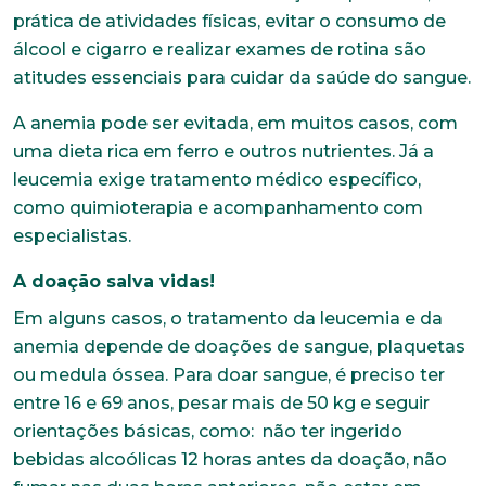
prática de atividades físicas, evitar o consumo de
álcool e cigarro e realizar exames de rotina são
atitudes essenciais para cuidar da saúde do sangue.
A anemia pode ser evitada, em muitos casos, com
uma dieta rica em ferro e outros nutrientes. Já a
leucemia exige tratamento médico específico,
como quimioterapia e acompanhamento com
Trabalhe conosco
especialistas.
Faça parte de uma instituição sólida, ética e
comprometida com o bem-estar dos seus
A doação salva vidas!
colaboradores. Preencha todos os dados abaixo e
anexe seu currículo.
Em alguns casos, o tratamento da leucemia e da
anemia depende de doações de sangue, plaquetas
ou medula óssea. Para doar sangue, é preciso ter
*Campos obrigatórios
entre 16 e 69 anos, pesar mais de 50 kg e seguir
Nome completo*
orientações básicas, como: não ter ingerido
bebidas alcoólicas 12 horas antes da doação, não