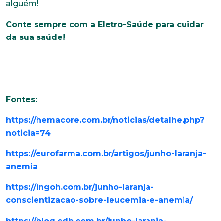
alguém!
Conte sempre com a Eletro-Saúde para cuidar
Idade
da sua saúde!
Estado Civil
Fontes:
Escolaridade
https://hemacore.com.br/noticias/detalhe.php?
noticia=74
Sexo
https://eurofarma.com.br/artigos/junho-laranja-
Masculino
Feminino
Outros
anemia
Área de interesse
https://ingoh.com.br/junho-laranja-
conscientizacao-sobre-leucemia-e-anemia/
https://blog.cdb.com.br/junho-laranja-