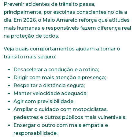
Prevenir acidentes de trânsito passa,
principalmente, por escolhas conscientes no dia a
dia. Em 2026, o Maio Amarelo reforça que atitudes
mais humanas e responsáveis fazem diferença real
na proteção de todos.
Veja quais comportamentos ajudam a tornar o
trânsito mais seguro:
Desacelerar a condução e a rotina;
Dirigir com mais atenção e presença;
Respeitar a distância segura;
Manter velocidade adequada;
Trabalhe conosco
Agir com previsibilidade;
Faça parte de uma instituição sólida, ética e
Ampliar o cuidado com motociclistas,
comprometida com o bem-estar dos seus
pedestres e outros públicos mais vulneráveis;
colaboradores. Preencha todos os dados abaixo e
anexe seu currículo.
Enxergar o outro com mais empatia e
responsabilidade.