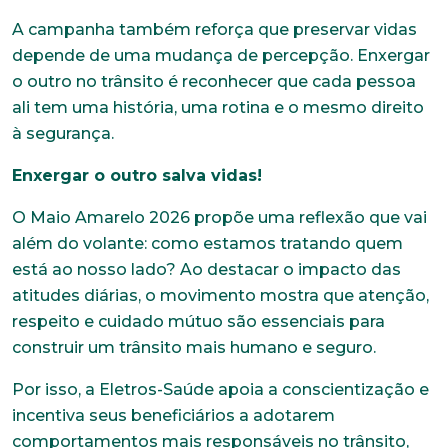
*Campos obrigatórios
A campanha também reforça que preservar vidas
depende de uma mudança de percepção. Enxergar
Nome completo*
o outro no trânsito é reconhecer que cada pessoa
ali tem uma história, uma rotina e o mesmo direito
à segurança.
E-mail*
Enxergar o outro salva vidas!
O Maio Amarelo 2026 propõe uma reflexão que vai
Telefone
além do volante: como estamos tratando quem
está ao nosso lado? Ao destacar o impacto das
atitudes diárias, o movimento mostra que atenção,
Endereço
respeito e cuidado mútuo são essenciais para
construir um trânsito mais humano e seguro.
Bairro
Por isso, a Eletros-Saúde apoia a conscientização e
incentiva seus beneficiários a adotarem
comportamentos mais responsáveis no trânsito,