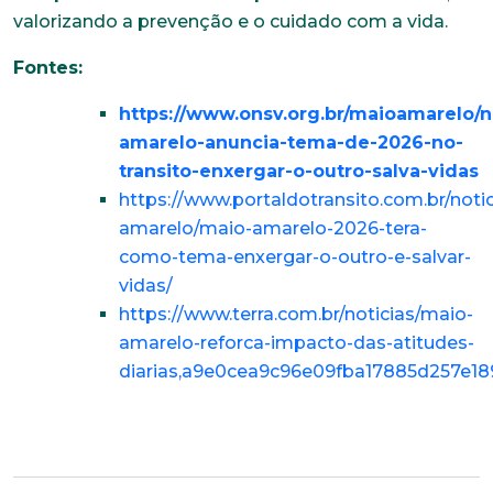
valorizando a prevenção e o cuidado com a vida.
Cidade
Fontes:
https://www.onsv.org.br/maioamarelo/n
Naturalidade
amarelo-anuncia-tema-de-2026-no-
transito-enxergar-o-outro-salva-vidas
https://www.portaldotransito.com.br/noti
Idade
amarelo/maio-amarelo-2026-tera-
como-tema-enxergar-o-outro-e-salvar-
vidas/
Estado Civil
https://www.terra.com.br/noticias/maio-
amarelo-reforca-impacto-das-atitudes-
diarias,a9e0cea9c96e09fba17885d257e18
Escolaridade
Sexo