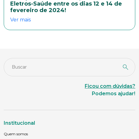
Eletros-Saúde entre os dias 12 e 14 de
fevereiro de 2024!
Naturalidade
Ver mais
Idade
Estado Civil
Ficou com dúvidas?
Podemos ajudar!
Escolaridade
Sexo
Institucional
Masculino
Feminino
Outros
Quem somos
Área de interesse