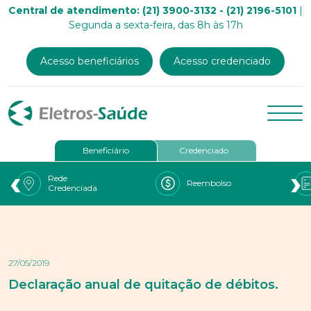
Central de atendimento: (21) 3900-3132 - (21) 2196-5101
|
Segunda a sexta-feira, das 8h às 17h
Acesso beneficiários
Acesso credenciado
Beneficiário
Credenciado
‹
›
Rede
Reembolso
Credenciada
27/05/2019
Declaração anual de quitação de débitos.