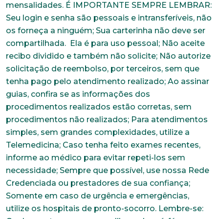
Estado Civil
Escolaridade
Sexo
Masculino
Feminino
Outros
Área de interesse
Anexar currículo*