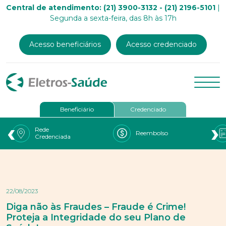
Central de atendimento: (21) 3900-3132 - (21) 2196-5101
|
Segunda a sexta-feira, das 8h às 17h
Acesso beneficiários
Acesso credenciado
Beneficiário
Credenciado
‹
›
Rede
Reembolso
Credenciada
22/08/2023
Diga não às Fraudes – Fraude é Crime!
Proteja a Integridade do seu Plano de