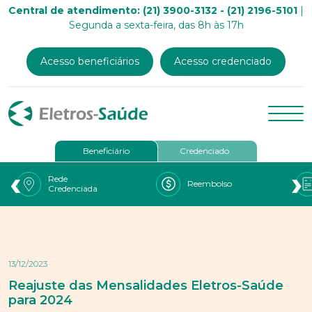
Central de atendimento: (21) 3900-3132 - (21) 2196-5101
|
Segunda a sexta-feira, das 8h às 17h
Acesso beneficiários
Acesso credenciado
Beneficiário
Credenciado
‹
›
Rede
Reembolso
Credenciada
13/12/2023
Reajuste das Mensalidades Eletros-Saúde
para 2024