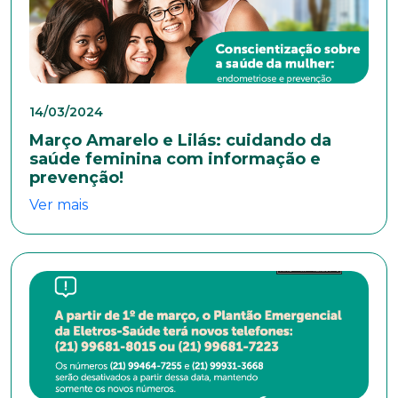
Naturalidade
14/03/2024
Idade
Março Amarelo e Lilás: cuidando da
saúde feminina com informação e
prevenção!
Estado Civil
Ver mais
Escolaridade
Sexo
Masculino
Feminino
Outros