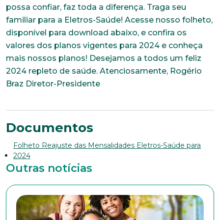
possa confiar, faz toda a diferença. Traga seu
Nome completo*
familiar para a Eletros-Saúde! Acesse nosso folheto,
disponível para download abaixo, e confira os
valores dos planos vigentes para 2024 e conheça
E-mail*
mais nossos planos! Desejamos a todos um feliz
2024 repleto de saúde. Atenciosamente, Rogério
Braz Diretor-Presidente
Telefone
Documentos
Endereço
Folheto Reajuste das Mensalidades Eletros-Saúde para
2024
Outras notícias
Bairro
Cidade