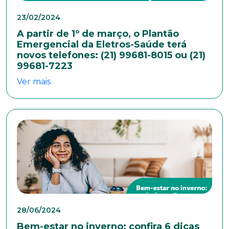
Área de interesse
23/02/2024
A partir de 1º de março, o Plantão
Anexar currículo*
Emergencial da Eletros-Saúde terá
novos telefones: (21) 99681-8015 ou (21)
99681-7223
Ver mais
28/06/2024
Bem-estar no inverno: confira 6 dicas