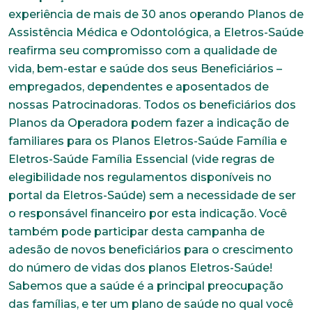
experiência de mais de 30 anos operando Planos de
Assistência Médica e Odontológica, a Eletros-Saúde
reafirma seu compromisso com a qualidade de
vida, bem-estar e saúde dos seus Beneficiários –
empregados, dependentes e aposentados de
nossas Patrocinadoras. Todos os beneficiários dos
Planos da Operadora podem fazer a indicação de
familiares para os Planos Eletros-Saúde Família e
Eletros-Saúde Família Essencial (vide regras de
elegibilidade nos regulamentos disponíveis no
Trabalhe conosco
portal da Eletros-Saúde) sem a necessidade de ser
o responsável financeiro por esta indicação. Você
Faça parte de uma instituição sólida, ética e
comprometida com o bem-estar dos seus
também pode participar desta campanha de
colaboradores. Preencha todos os dados abaixo e
adesão de novos beneficiários para o crescimento
anexe seu currículo.
do número de vidas dos planos Eletros-Saúde!
Sabemos que a saúde é a principal preocupação
*Campos obrigatórios
das famílias, e ter um plano de saúde no qual você