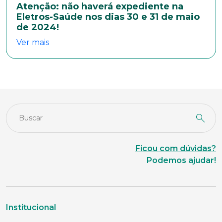
Atenção: não haverá expediente na
Área de interesse
Eletros-Saúde nos dias 30 e 31 de maio
de 2024!
Ver mais
Anexar currículo*
Ficou com dúvidas?
Podemos ajudar!
Institucional