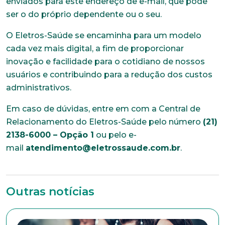
enviados para este endereço de e-mail, que pode
ser o do próprio dependente ou o seu.
O Eletros-Saúde se encaminha para um modelo
cada vez mais digital, a fim de proporcionar
inovação e facilidade para o cotidiano de nossos
usuários e contribuindo para a redução dos custos
administrativos.
Em caso de dúvidas, entre em com a Central de
Relacionamento do Eletros-Saúde pelo número
(21)
2138-6000 – Opção 1
ou pelo e-
Trabalhe conosco
mail
atendimento@eletrossaude.com.br
.
Faça parte de uma instituição sólida, ética e
comprometida com o bem-estar dos seus
colaboradores. Preencha todos os dados abaixo e
anexe seu currículo.
Outras notícias
*Campos obrigatórios