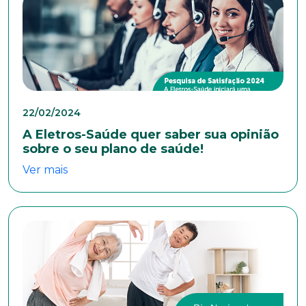
Nome completo*
E-mail*
22/02/2024
Telefone
A Eletros-Saúde quer saber sua opinião
sobre o seu plano de saúde!
Ver mais
Endereço
Bairro
Cidade