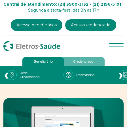
Central de atendimento: (21) 3900-3132 - (21) 2196-5101
|
Segunda a sexta-feira, das 8h às 17h
Acesso beneficiários
Acesso credenciado
Beneficiário
Credenciado
‹
›
Rede
Reembolso
Credenciada