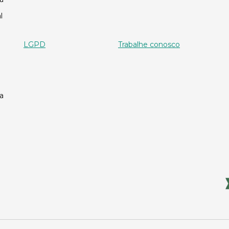
l
LGPD
Trabalhe conosco
a