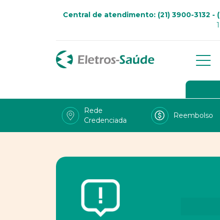
Central de atendimento: (21) 3900-3132 - (
Qu
Go
Rede
Reembolso
Credenciada
Viv
Fal
Tra
LG
Uso