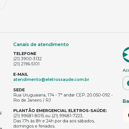
Canais de atendimento
TELEFONE
(21) 3900-3132
(21) 2196-5101
Ac
E-MAIL
atendimento@eletrossaude.com.br
SEDE
Rua Uruguaiana, 174 - 7° andar CEP: 20.050-092 -
Rio de Janeiro / RJ
Ba
PLANTÃO EMERGENCIAL ELETROS-SAÚDE:
l
(21) 99681-8015 ou (21) 99681-7223,
Das 17h às 8h e 24h por dia aos sábados,
domingos e feriados.
a