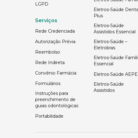
LGPD
Eletros-Saúde Denta
Plus
Serviços
Eletros-Saúde
Rede Credenciada
Assistidos Essencial
Autorização Prévia
Eletros-Saúde –
Eletrobras
Reembolso
Eletros-Saúde Famíli
Rede Indireta
Essencial
Convênio Farmácia
Eletros-Saúde AEPE
Formulários
Eletros-Saúde
Assistidos
Instruções para
preenchimento de
guias odontológicas
Portabilidade