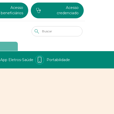
Acesso
Acesso
beneficiários
credenciado
App Eletros-Saúde
Portabilidade