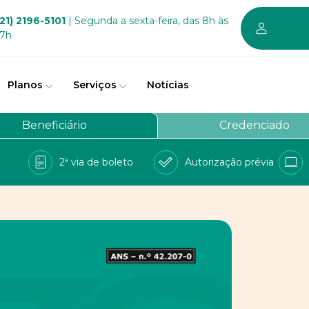
21) 2196-5101
| Segunda a sexta-feira, das 8h às
17h
Planos
Serviços
Notícias
em somos
Beneficiário
Credenciado
vernança
2ª via de boleto
Autorização prévia
a Bem
e Conosco
balhe conosco
PD
 sustentável dos planos