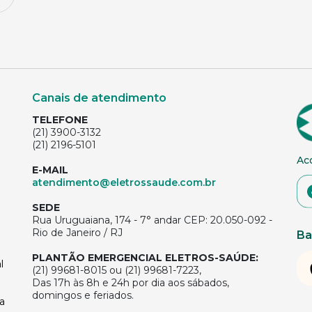
Canais de atendimento
TELEFONE
(21) 3900-3132
(21) 2196-5101
Ac
E-MAIL
atendimento@eletrossaude.com.br
SEDE
Rua Uruguaiana, 174 - 7° andar CEP: 20.050-092 -
Rio de Janeiro / RJ
Ba
PLANTÃO EMERGENCIAL ELETROS-SAÚDE:
l
(21) 99681-8015 ou (21) 99681-7223,
Das 17h às 8h e 24h por dia aos sábados,
domingos e feriados.
a