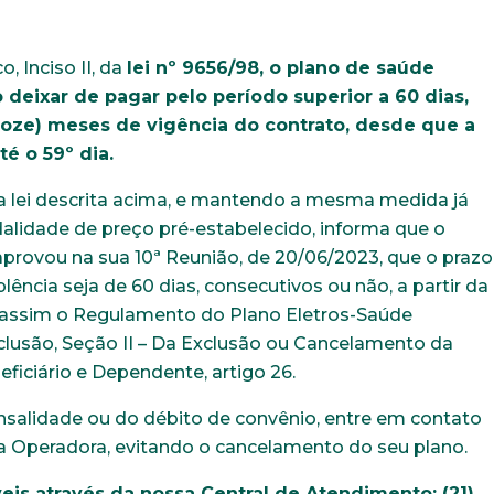
, Inciso II, da
lei nº 9656/98, o plano de saúde
 deixar de pagar pelo período superior a 60 dias,
doze) meses de vigência do contrato, desde que a
té o 59º dia.
 lei descrita acima, e mantendo a mesma medida já
alidade de preço pré-estabelecido, informa que o
aprovou na sua 10ª Reunião, de 20/06/2023, que o prazo
lência seja de 60 dias, consecutivos ou não, a partir da
 assim o Regulamento do Plano Eletros-Saúde
xclusão, Seção II – Da Exclusão ou Cancelamento da
eficiário e Dependente, artigo 26.
alidade ou do débito de convênio, entre em contato
a Operadora, evitando o cancelamento do seu plano.
Trabalhe conosco
is através da nossa Central de Atendimento: (21)