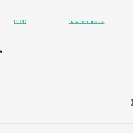
l
LGPD
Trabalhe conosco
a