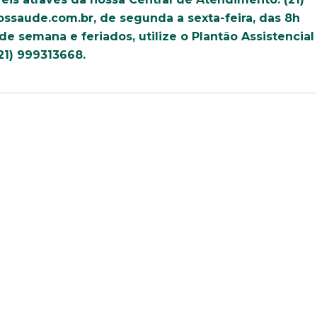
uição sólida, ética e comprometida com o bem-estar dos seus 
ossaude.com.br
, de segunda a sexta-feira, das 8h
todos os dados abaixo e anexe seu currículo.
 de semana e feriados, utilize o Plantão Assistencial
21) 999313668.
E-mail*
Telefone
Bairro
Cidade
Idade
Estado Civil
Sexo
Área de int
Masculino
Feminino
Outros