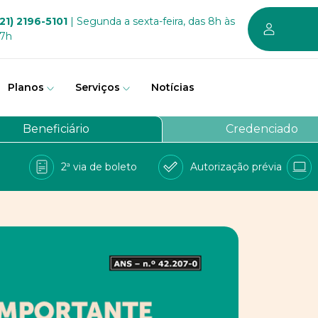
21) 2196-5101
| Segunda a sexta-feira, das 8h às
17h
Planos
Serviços
Notícias
em somos
Beneficiário
Credenciado
vernança
2ª via de boleto
Autorização prévia
a Bem
e Conosco
balhe conosco
PD
 sustentável dos planos