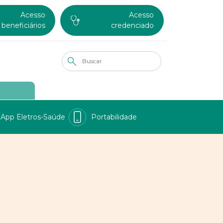
Acesso
Acesso
beneficiários
credenciado
App Eletros-Saúde
Portabilidade