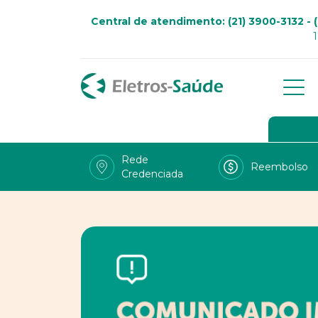
Central de atendimento: (21) 3900-3132 - (
Qu
Go
Rede
Reembolso
Credenciada
Viv
Fal
Tra
LG
Uso