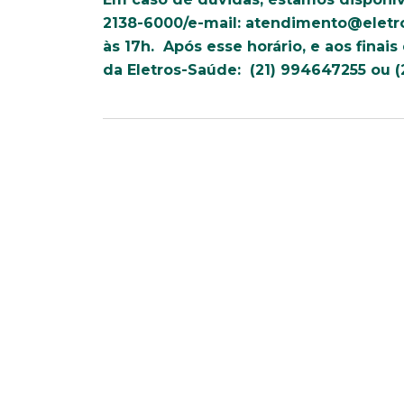
Faça parte de uma instit
2138-6000/e-mail:
atendimento@eletr
às 17h. Após esse horário, e aos finais
da Eletros-Saúde: (21) 994647255 ou (
*Campos obrigatórios
Nome completo*
Endereço
Naturalidade
Escolaridade