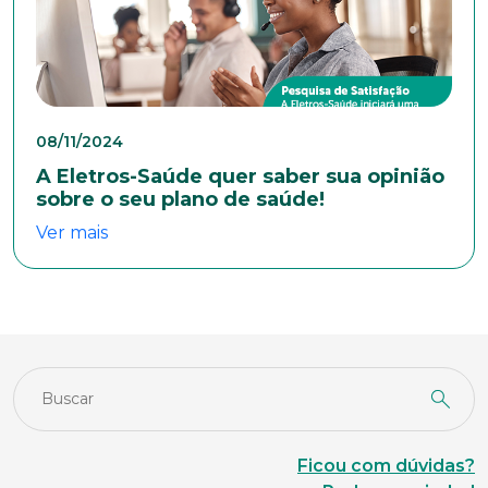
Cidade
08/11/2024
Naturalidade
A Eletros-Saúde quer saber sua opinião
sobre o seu plano de saúde!
Ver mais
Idade
Estado Civil
Escolaridade
Ficou com dúvidas?