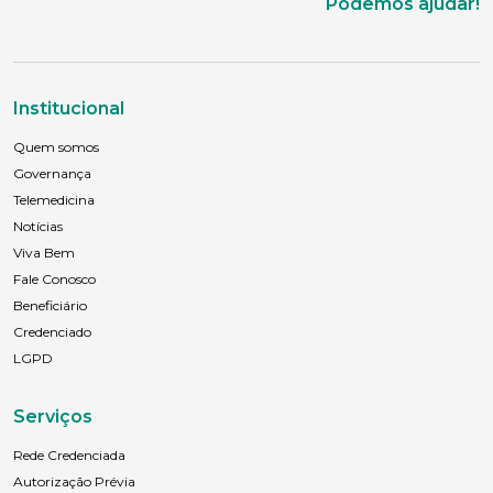
Podemos ajudar!
Sexo
Masculino
Feminino
Outros
Área de interesse
Institucional
Quem somos
Anexar currículo*
Governança
Telemedicina
Notícias
Viva Bem
Fale Conosco
Beneficiário
Credenciado
LGPD
Serviços
Rede Credenciada
Autorização Prévia