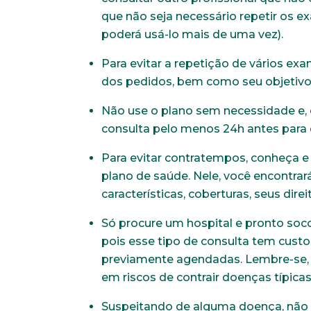
que não seja necessário repetir os e
poderá usá-lo mais de uma vez).
Para evitar a repetição de vários e
dos pedidos, bem como seu objetivo e
Não use o plano sem necessidade e
consulta pelo menos 24h antes para 
Para evitar contratempos, conheça e
Faça parte de uma instit
plano de saúde. Nele, você encontrar
características, coberturas, seus direi
Só procure um hospital e pronto soc
*Campos obrigatórios
pois esse tipo de consulta tem custo
Nome completo*
previamente agendadas. Lembre-se, t
em riscos de contrair doenças típica
Suspeitando de alguma doença, não a
Endereço