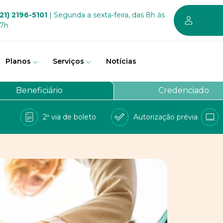
21) 2196-5101
| Segunda a sexta-feira, das 8h às
17h
Planos
Serviços
Notícias
em somos
Beneficiário
Credenciado
vernança
2ª via de boleto
Autorização prévia
a Bem
e Conosco
balhe conosco
PD
 sustentável dos planos