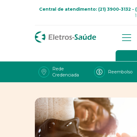
Central de atendimento: (21) 3900-3132 - (
Qu
Go
Rede
Reembolso
Credenciada
Viv
Fal
Tra
LG
Uso