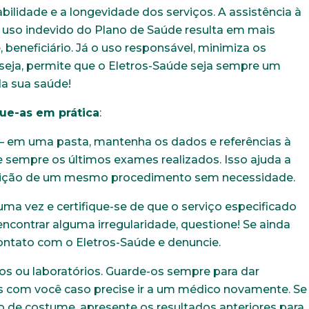
bilidade e a longevidade dos serviços. A assistência à
o uso indevido do Plano de Saúde resulta em mais
 beneficiário. Já o uso responsável, minimiza os
 seja, permite que o Eletros-Saúde seja sempre um
da sua saúde!
ue-as em prática
:
– em uma pasta, mantenha os dados e referências à
e sempre os últimos exames realizados. Isso ajuda a
epetição de um mesmo procedimento sem necessidade.
ma vez e certifique-se de que o serviço especificado
 encontrar alguma irregularidade, questione! Se ainda
ontato com o Eletros-Saúde e denuncie.
s ou laboratórios. Guarde-os sempre para dar
s com você caso precise ir a um médico novamente. Se
 o de costume, apresente os resultados anteriores para