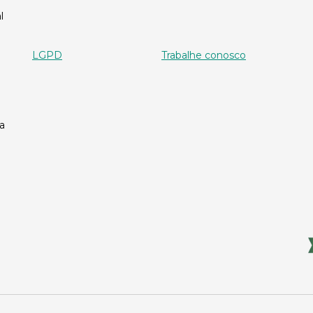
l
LGPD
Trabalhe conosco
a