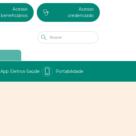
Acesso
Acesso
beneficiários
credenciado
App Eletros-Saúde
Portabilidade