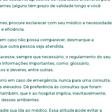
xames (alguns têm prazo de validade longo e você
xames, procure esclarecer com seu médico a necessidade
 eficiência.
, em caso não possa comparecer, desmarque a
que outra pessoa seja atendida.
Trabalhe conosco
 acesse, sempre que necessário, o regulamento do seu
uição sólida, ética e comprometida com o bem-estar dos seus 
á informações importantes, como: glossário,
todos os dados abaixo e anexe seu currículo.
tos e deveres, entre outras.
orro em caso de emergência, nunca para uma consulta,
s elevados. Dê preferência às consultas que foram
E-mail*
Telefone
ambém, que ir ao hospital implica, inevitavelmente,
s desses ambientes.
die sua ida ao médico. Essa atitude pode evitar a
Bairro
Cidade