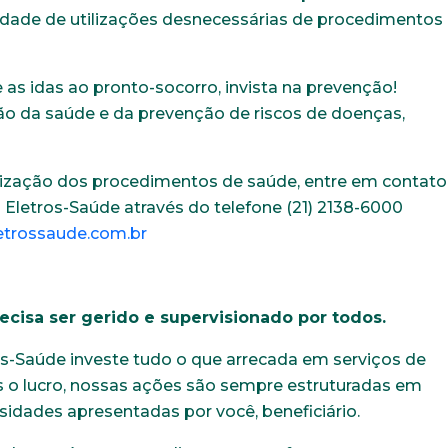
idade de utilizações desnecessárias de procedimentos
Idade
Estado Civil
as idas ao pronto-socorro, invista na prevenção!
o da saúde e da prevenção de riscos de doenças,
Sexo
Área de int
ilização dos procedimentos de saúde, entre em contato
Masculino
Feminino
Outros
Eletros-Saúde através do telefone (21) 2138-6000
trossaude.com.br
recisa ser gerido e supervisionado por todos.
os-Saúde investe tudo o que arrecada em serviços de
os o lucro, nossas ações são sempre estruturadas em
sidades apresentadas por você, beneficiário.