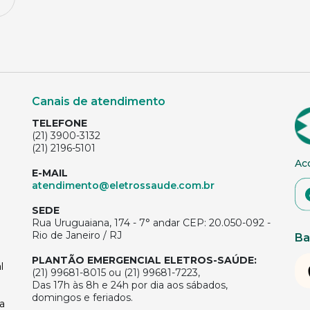
Canais de atendimento
TELEFONE
(21) 3900-3132
(21) 2196-5101
Ac
E-MAIL
atendimento@eletrossaude.com.br
SEDE
Rua Uruguaiana, 174 - 7° andar CEP: 20.050-092 -
Rio de Janeiro / RJ
Ba
PLANTÃO EMERGENCIAL ELETROS-SAÚDE:
l
(21) 99681-8015 ou (21) 99681-7223,
Das 17h às 8h e 24h por dia aos sábados,
domingos e feriados.
a