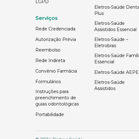
LGPD
Eletros-Saúde Denta
Plus
Serviços
Eletros-Saúde
Rede Credenciada
Assistidos Essencial
Autorização Prévia
Eletros-Saúde –
Eletrobras
Reembolso
Eletros-Saúde Famíli
Rede Indireta
Essencial
Convênio Farmácia
Eletros-Saúde AEPE
Formulários
Eletros-Saúde
Assistidos
Instruções para
preenchimento de
guias odontológicas
Portabilidade