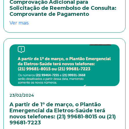
Comprovação Adicional para
Solicitação de Reembolso de Consulta:
Naturalidade
Comprovante de Pagamento
Ver mais
Idade
Estado Civil
Escolaridade
23/02/2024
Sexo
A partir de 1º de março, o Plantão
Emergencial da Eletros-Saúde terá
Masculino
Feminino
Outros
novos telefones: (21) 99681-8015 ou (21)
Área de interesse
99681-7223