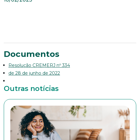
Documentos
Resolução CREMERJ nº 334
de 28 de junho de 2022
Trabalhe conosco
Outras notícias
Faça parte de uma instituição sólida, ética e
comprometida com o bem-estar dos seus
colaboradores. Preencha todos os dados abaixo e
anexe seu currículo.
*Campos obrigatórios
Nome completo*