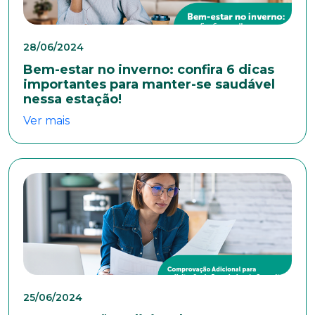
28/06/2024
E-mail*
Bem-estar no inverno: confira 6 dicas
importantes para manter-se saudável
nessa estação!
Telefone
Ver mais
Endereço
Bairro
Cidade
25/06/2024